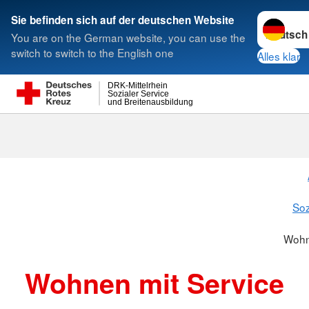
Sprache w
Sie befinden sich auf der deutschen Website
You are on the German website, you can use the
Suche
switch to switch to the English one
Alles klar
DRK-Mittelrhein
Sozialer Service
und Breitenausbildung
Wohnen mit S
Soz
Wohn
Wohnen mit Service