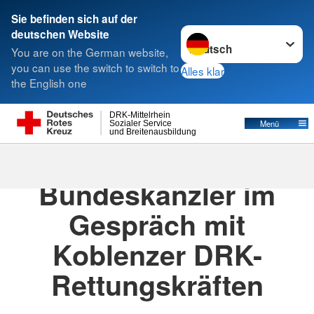
Sie befinden sich auf der
Sprache wechseln zu
deutschen Website
Suche
You are on the German website,
you can use the switch to switch to
Alles klar
the English one
DRK-Mittelrhein
Menü
Sozialer Service
und Breitenausbildung
03.05.2023
· Aktuelles
Bundeskanzler im
Gespräch mit
Koblenzer DRK-
Rettungskräften