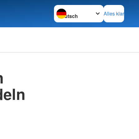
Sprache wechseln zu
Alles klar
n
deln