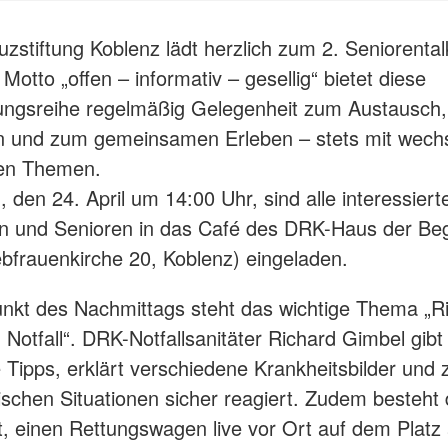
uzstiftung Koblenz lädt herzlich zum 2. Seniorental
otto „offen – informativ – gesellig“ bietet diese
ungsreihe regelmäßig Gelegenheit zum Austausch,
on und zum gemeinsamen Erleben – stets mit wech
hen Themen.
, den 24. April um 14:00 Uhr, sind alle interessiert
en und Senioren in das Café des DRK-Haus der B
ebfrauenkirche 20, Koblenz) eingeladen.
unkt des Nachmittags steht das wichtige Thema „Ri
 Notfall“. DRK-Notfallsanitäter Richard Gimbel gibt
 Tipps, erklärt verschiedene Krankheitsbilder und z
tischen Situationen sicher reagiert. Zudem besteht 
t, einen Rettungswagen live vor Ort auf dem Platz