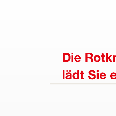
MD-Prüfung
Fresh Up in Erster Hi
HaushaltsService