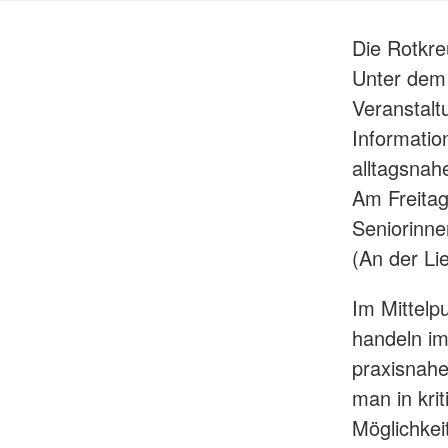
Die Rotkre
Unter dem M
Veranstalt
Informati
alltagsna
Am Freitag
Seniorinn
(An der Li
Im Mittelp
handeln im
praxisnahe
man in kri
Möglichkei