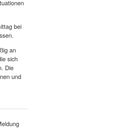
tuationen
ittag bei
ssen.
ßig an
die sich
. Die
nnen und
eldung