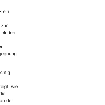
k ein.
 zur
selnden,
en
egegnung
chtig
eigt, wie
die
 an der