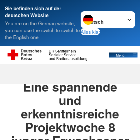
Sie befinden sich auf der
Sprache wechseln zu
deutschen Website
Suche
You are on the German website,
you can use the switch to switch to
Alles klar
the English one
DRK-Mittelrhein
Menü
Sozialer Service
und Breitenausbildung
23.04.2026
· Aktuelles
Eine spannende
und
erkenntnisreiche
Projektwoche 8