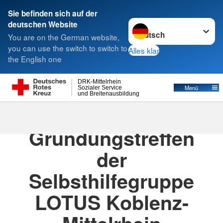
Sie befinden sich auf der
Sprache wechseln zu
deutschen Website
Suche
You are on the German website,
you can use the switch to switch to
Alles klar
the English one
DRK-Mittelrhein
Menü
Sozialer Service
und Breitenausbildung
18.01.2023
· Aktuelles
Gründungstreffen
der
Selbsthilfegruppe
LOTUS Koblenz-