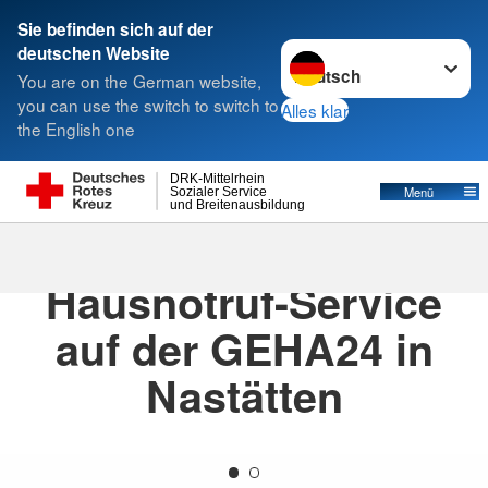
Sie befinden sich auf der
Sprache wechseln zu
deutschen Website
Suche
You are on the German website,
you can use the switch to switch to
Alles klar
the English one
DRK-Mittelrhein
Menü
Sozialer Service
und Breitenausbildung
03.04.2024
· Aktuelles
Hausnotruf-Service
auf der GEHA24 in
Nastätten