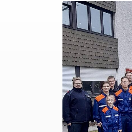
MD-Prüfung
Fresh Up in Erster Hi
HaushaltsService