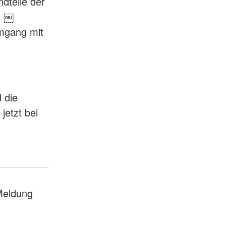
dteile der
: ￼
Umgang mit
 die
jetzt bei
eldung