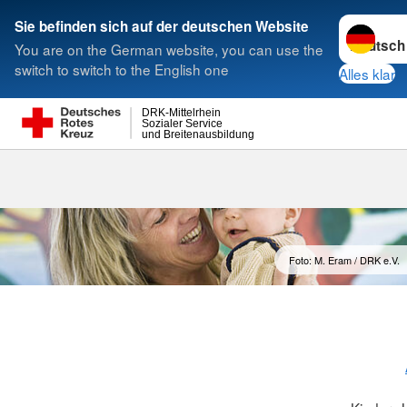
Sprache w
Sie befinden sich auf der deutschen Website
You are on the German website, you can use the
Suche
switch to switch to the English one
Alles klar
DRK-Mittelrhein
Sozialer Service
und Breitenausbildung
Foto: M. Eram / DRK e.V.