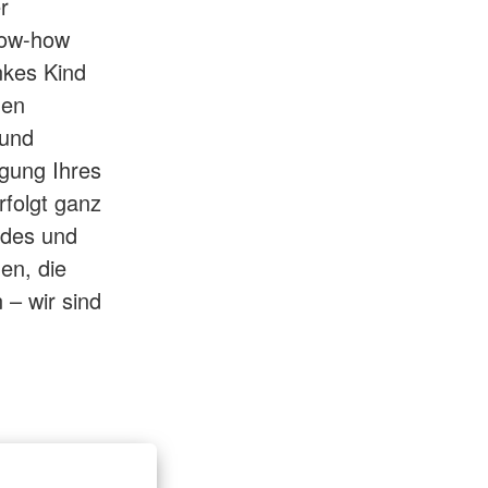
r
now-how
ankes Kind
den
 und
rgung Ihres
rfolgt ganz
ndes und
en, die
 – wir sind