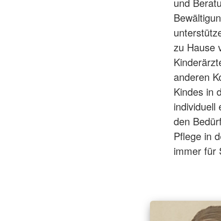
und Beratu
Bewältigun
unterstütz
zu Hause 
Kinderärzt
anderen Ko
Kindes in 
individuel
den Bedürf
Pflege in 
immer für 