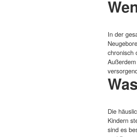
Wen
Fresh Up in Erster Hi
MD-Prüfung
HaushaltsService
In der ges
Neugeboren
chronisch 
Außerdem h
versorgen
Was
Die häusli
Kindern st
sind es be