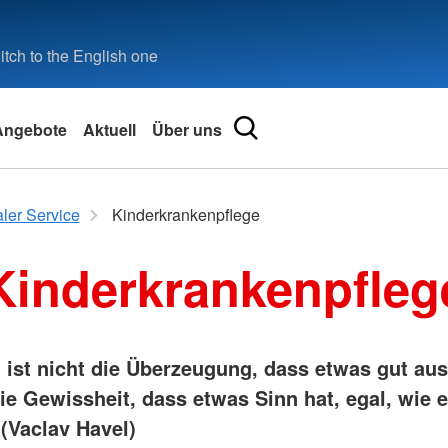
tch to the English one
Angebote
Aktuell
Über uns
Engagement
ler Service
Kinderkrankenpflege
ngs- und
Freiwilligendienste
Kinderkrankenpfleg
Gemeindeschwester plus
Hilfe
Ukraine-Hilfe
ung (EHF BG)
Kinder, Jugend und Familie
ne
„Haus Lahneck“ – Vollstationäre
 ist nicht die Überzeugung, dass etwas gut aus
Jugendhilfe
ie Gewissheit, dass etwas Sinn hat, egal, wie 
„Familien-Bande“ – Frühe Hilfen
Geborgen daheim
 (Vaclav Havel)
 (MCT)
Debeka-Betriebs-Kita