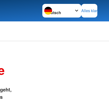
Sprache wechseln zu
Alles klar
e
geht,
es