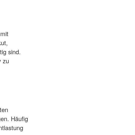
 mit
ut,
ig sind.
v zu
ten
gen. Häufig
ntlastung