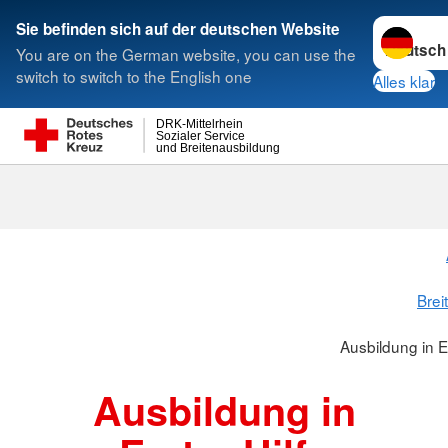
Sprache w
Sie befinden sich auf der deutschen Website
You are on the German website, you can use the
Suche
switch to switch to the English one
Alles klar
DRK-Mittelrhein
Sozialer Service
und Breitenausbildung
Ausbildung in
Brei
Ausbildung in E
Ausbildung in