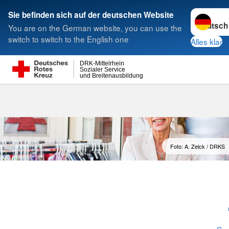
Sprache w
Sie befinden sich auf der deutschen Website
You are on the German website, you can use the
Suche
switch to switch to the English one
Alles klar
DRK-Mittelrhein
Sozialer Service
und Breitenausbildung
Kleidershop
Foto: A. Zelck / DRKS