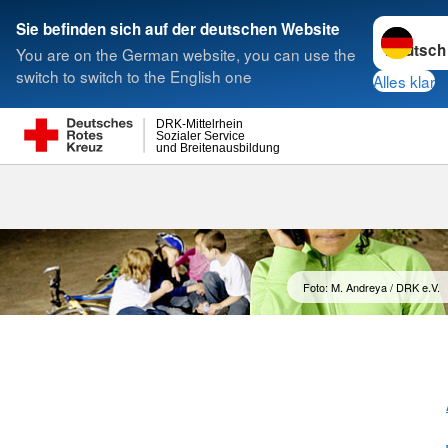
Sprache w
Sie befinden sich auf der deutschen Website
You are on the German website, you can use the
Suche
switch to switch to the English one
Alles klar
DRK-Mittelrhein
Sozialer Service
und Breitenausbildung
Foto: M. Andreya / DRK e.V.