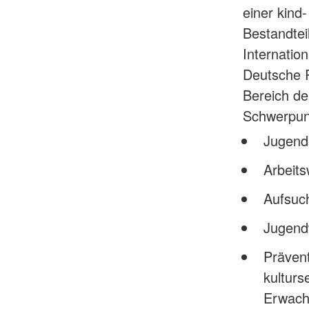
einer kind
Bestandtei
Internatio
Deutsche R
Bereich de
Schwerpu
Jugends
Arbeits
Aufsuc
Jugen
Prävent
kulturs
Erwach