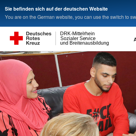
Sie befinden sich auf der deutschen Website
You are on the German website, you can use the switch to swi
DRK-Mittelrhein
Sozialer Service
und Breitenausbildung
Sozialer Service
Presse, Service &
Über uns
Breitenausbildung
Mitwirken
Ansprechpartner
Veranstaltungen
HausnotrufService
Die Geschäftsführung
Erste Hilfe für Bildu
Stellenangebote
Betreuungseinr.
Aktuelle Meldungen
DRK-Watch
Der Aufsichtsrat
Ausbildung in Erster 
Ambulante Pflege
Grundsätze
(Rotkreuzkurs)
Kinderkrankenpflege
Erste Hilfe Fortbild
Pflegestützpunkt
Automatisierte Exter
Wohnen mit Service
Defibrillation (AED)
Haus der Begegnung
Erste Hilfe am Kind
Demenzbetreuung
Notfalltraining
Kleidershop
Mega-Code Training