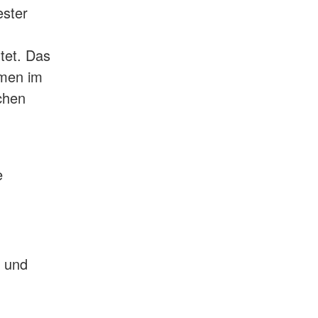
ester
tet. Das
rmen im
ichen
e
e und