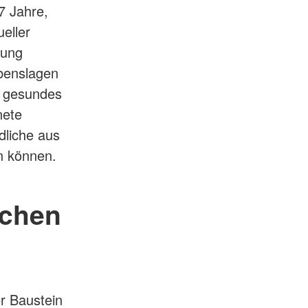
7 Jahre,
eller
zung
ebenslagen
n gesundes
nete
dliche aus
en können.
schen
er Baustein