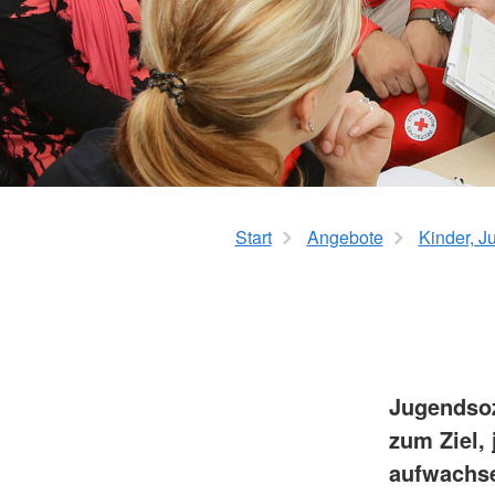
MD-Prüfung
Fresh Up in Erster Hi
HaushaltsService
Start
Angebote
Kinder, J
Jugendsozi
zum Ziel,
aufwachse