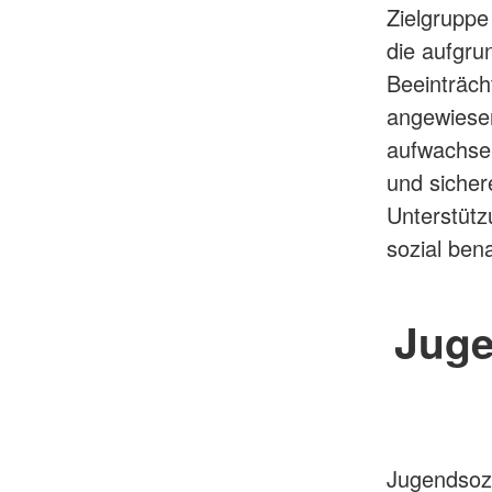
Zielgruppe
die aufgru
Beeinträch
angewiesen
aufwachsen
und sicher
Unterstütz
sozial ben
Juge
Jugendsozi