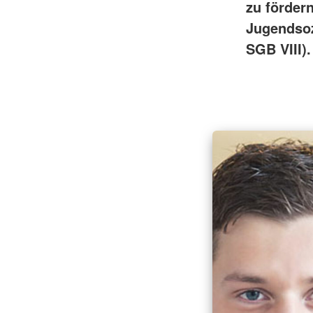
zu förder
Jugendsozi
SGB VIII).