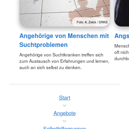
Foto: A. Zelck / DRKS
Angehörige von Menschen mit
Angs
Suchtproblemen
Mensch
oft nic
Angehörige von Suchtkranken treffen sich
durchbr
zum Austausch von Erfahrungen und lernen,
auch an sich selbst zu denken.
Start
Angebote
Selbsthilfegruppen