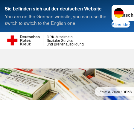
Sprache w
Sie befinden sich auf der deutschen Website
You are on the German website, you can use the
Suche
switch to switch to the English one
Alles klar
DRK-Mittelrhein
Sozialer Service
und Breitenausbildung
Foto: A. Zelck / DRKS