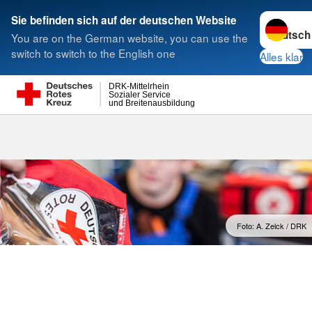
Sprache w
Sie befinden sich auf der deutschen Website
You are on the German website, you can use the
Suche
switch to switch to the English one
Alles klar
DRK-Mittelrhein
Sozialer Service
und Breitenausbildung
Foto: A. Zelck / DRK