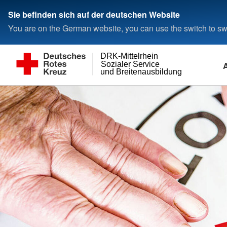
Sie befinden sich auf der deutschen Website
You are on the German website, you can use the switch to swi
DRK-Mittelrhein
Sozialer Service
und Breitenausbildung
Sozialer Service
Presse, Service &
Über uns
Breitenausbildung
Mitwirken
Ansprechpartner
Veranstaltungen
HausnotrufService
Die Geschäftsführung
Erste Hilfe für Bildu
Stellenangebote
Betreuungseinr.
Aktuelle Meldungen
DRK-Watch
Der Aufsichtsrat
Ausbildung in Erster 
Ambulante Pflege
Grundsätze
(Rotkreuzkurs)
Kinderkrankenpflege
Erste Hilfe Fortbild
Pflegestützpunkt
Automatisierte Exter
Wohnen mit Service
Defibrillation (AED)
Haus der Begegnung
Erste Hilfe am Kind
Demenzbetreuung
Notfalltraining
Kleidershop
Mega-Code Training