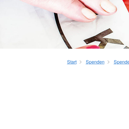
MD-Prüfung
Fresh Up in Erster Hi
HaushaltsService
Start
Spenden
Spenden