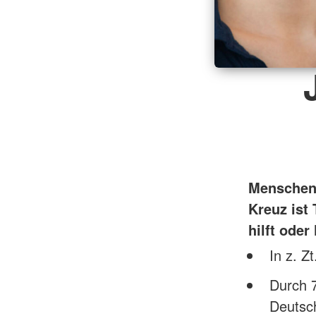
Menschen 
Kreuz ist
hilft oder 
In z. Z
Durch 7
Deutsc