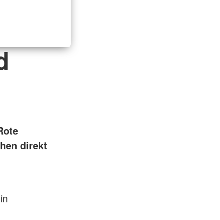
d
Rote
hen direkt
in