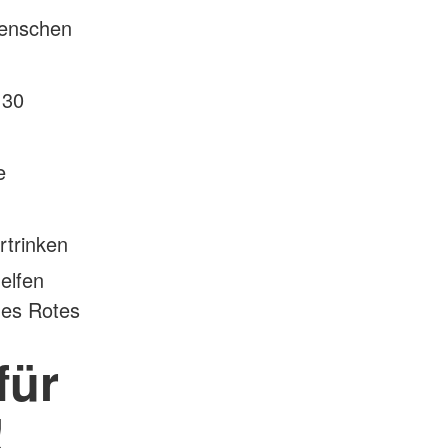
Menschen
 30
e
rtrinken
elfen
hes Rotes
für
!