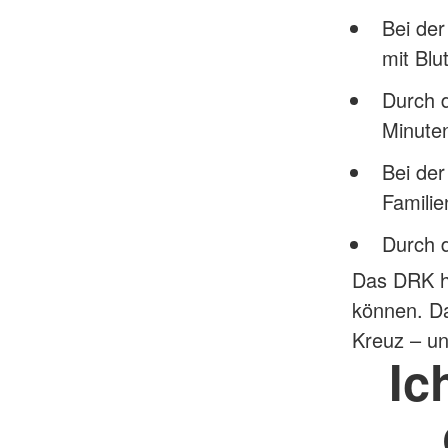
Bei de
mit Blu
Durch 
Minute
Bei der
Famili
Durch 
Das DRK hi
können. Da
Kreuz – un
Ic