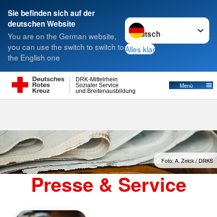
Sie befinden sich auf der
Sprache wechseln zu
deutschen Website
Suche
You are on the German website,
you can use the switch to switch to
Alles klar
the English one
DRK-Mittelrhein
Menü
Sozialer Service
und Breitenausbildung
Foto: A. Zelck / DRKS
Presse & Service