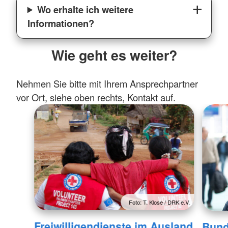
Wo erhalte ich weitere
Informationen?
Wie geht es weiter?
Nehmen Sie bitte mit Ihrem Ansprechpartner
vor Ort, siehe oben rechts, Kontakt auf.
Foto: T. Klose / DRK e.V.
Freiwilligendienste im Ausland
Bund