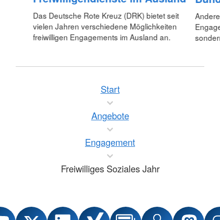
Das Deutsche Rote Kreuz (DRK) bietet seit
Anderen
vielen Jahren verschiedene Möglichkeiten
Engagem
freiwilligen Engagements im Ausland an.
sondern
Start
Angebote
Engagement
Freiwilliges Soziales Jahr