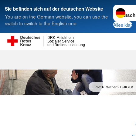
Sprache w
Sie befinden sich auf der deutschen Website
You are on the German website, you can use the
Suche
switch to switch to the English one
Alles klar
DRK-Mittelrhein
Sozialer Service
und Breitenausbildung
Foto: R. Wichert / DRK e.V.