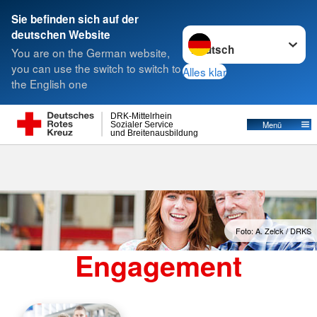
Sie befinden sich auf der
Sprache wechseln zu
deutschen Website
Suche
You are on the German website,
you can use the switch to switch to
Alles klar
the English one
DRK-Mittelrhein
Menü
Sozialer Service
und Breitenausbildung
Foto: A. Zelck / DRKS
Engagement