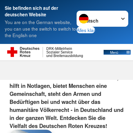
Sie befinden sich auf der
Sprache wechseln zu
deutschen Website
Suche
You are on the German website,
you can use the switch to switch to
Alles klar
the English one
DRK-Mittelrhein
Menü
Sozialer Service
und Breitenausbildung
Das DRK
Das Deutsche Rote Kreuz rettet Menschen,
hilft in Notlagen, bietet Menschen eine
Gemeinschaft, steht den Armen und
Bedürftigen bei und wacht über das
humanitäre Völkerrecht - in Deutschland und
in der ganzen Welt. Entdecken Sie die
Vielfalt des Deutschen Roten Kreuzes!