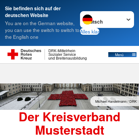
Sie befinden sich auf der
Sprache wechseln zu
deutschen Website
Suche
You are on the German website,
you can use the switch to switch to
Alles klar
the English one
DRK-Mittelrhein
Menü
Sozialer Service
und Breitenausbildung
Michael Handelmann / DRK
Der Kreisverband
Musterstadt