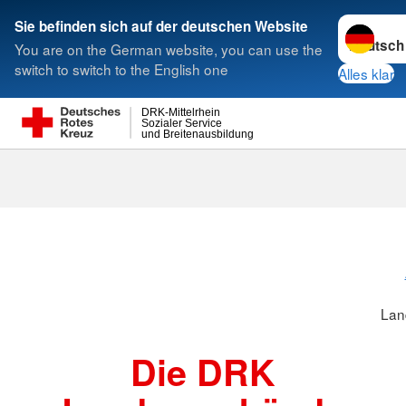
Sprache w
Sie befinden sich auf der deutschen Website
You are on the German website, you can use the
Suche
switch to switch to the English one
Alles klar
DRK-Mittelrhein
Sozialer Service
und Breitenausbildung
Lan
Die DRK