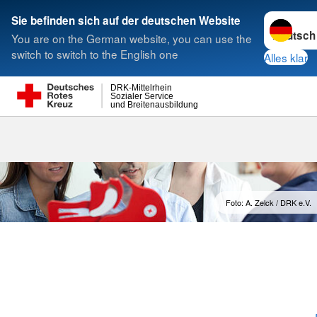
Sprache w
Sie befinden sich auf der deutschen Website
You are on the German website, you can use the
Suche
switch to switch to the English one
Alles klar
DRK-Mittelrhein
Sozialer Service
und Breitenausbildung
Foto: A. Zelck / DRK e.V.